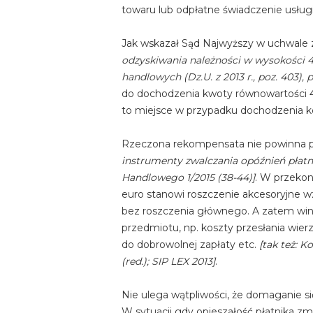
towaru lub odpłatne świadczenie usługi, 
Jak wskazał Sąd Najwyższy w uchwale z
odzyskiwania należności w wysokości 40
handlowych (Dz.U. z 2013 r., poz. 403),
do dochodzenia kwoty równowartości 40
to miejsce w przypadku dochodzenia k
Rzeczona rekompensata nie powinna po
instrumenty zwalczania opóźnień płatn
Handlowego 1/2015 (38-44)]
. W przekon
euro stanowi roszczenie akcesoryjne wz
bez roszczenia głównego. A zatem win
przedmiotu, np. koszty przesłania wier
do dobrowolnej zapłaty etc.
[tak też: K
(red.); SIP LEX 2013]
.
Nie ulega wątpliwości, że domaganie s
W sytuacji gdy opieszałość płatnika zm